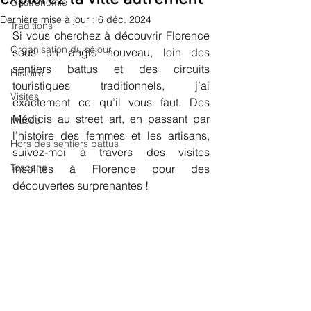
Gastronomie
Dernière mise à jour :
6 déc. 2024
Traditions
Si vous cherchez à découvrir Florence 
Organisation du séjour
sous un angle nouveau, loin des 
sentiers battus et des circuits 
Histoire
touristiques traditionnels, j’ai 
Visites
exactement ce qu’il vous faut. Des 
Médicis au street art, en passant par 
Musée
l’histoire des femmes et les artisans, 
Hors des sentiers battus
suivez-moi à travers des visites 
Toscane
insolites à Florence pour des 
découvertes surprenantes !