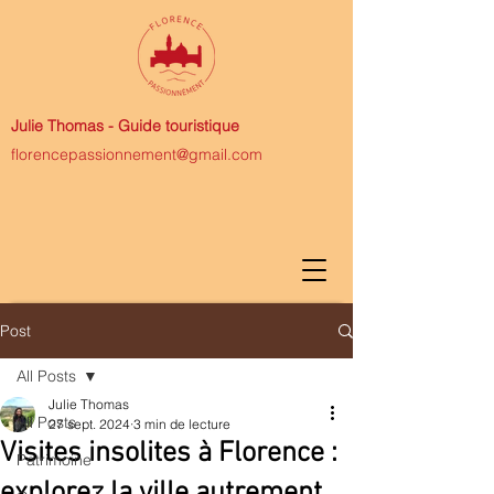
Julie Thomas -
Guide touristique
florencepassionnement@gmail.com
Post
All Posts
Julie Thomas
All Posts
27 sept. 2024
3 min de lecture
Visites insolites à Florence :
Patrimoine
explorez la ville autrement