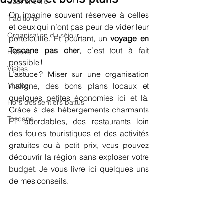
Gastronomie
On imagine souvent réservée à celles 
Traditions
et ceux qui n’ont pas peur de vider leur 
Organisation du séjour
portefeuille. Et pourtant, un 
voyage en 
Toscane pas cher
, c’est tout à fait 
Histoire
possible !
Visites
L’astuce ? Miser sur une organisation 
Musée
maligne, des bons plans locaux et 
quelques petites économies ici et là. 
Hors des sentiers battus
Grâce à des hébergements charmants 
Toscane
ET abordables, des restaurants loin 
des foules touristiques et des activités 
gratuites ou à petit prix, vous pouvez 
découvrir la région sans exploser votre 
budget. Je vous livre ici quelques uns 
de mes conseils.