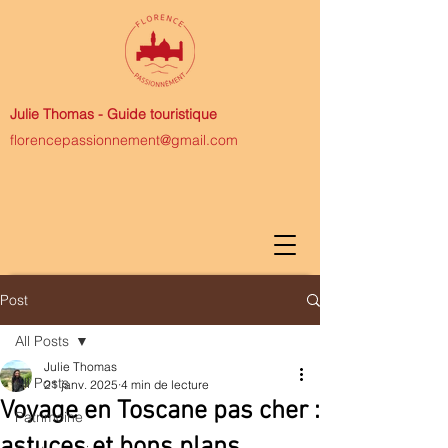
Julie Thomas -
Guide touristique
florencepassionnement@gmail.com
Post
All Posts
Julie Thomas
All Posts
21 janv. 2025
4 min de lecture
Voyage en Toscane pas cher :
Patrimoine
astuces et bons plans