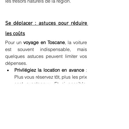
les trésors naturels de la région.
Se déplacer : astuces pour réduire 
les coûts
Pour un 
voyage en Toscane
, la voiture 
est souvent indispensable, mais 
quelques astuces peuvent limiter vos 
dépenses.
Privilégiez la location en avance
 : 
Plus vous réservez tôt, plus les prix 
sont avantageux. Et si possible, 
récupérez la voiture en dehors des 
grands aéroports pour éviter les 
frais supplémentaires.
Autoroutes : attention aux coûts 
cachés
 : Certaines routes sont 
étroites ou mal entretenues, mais 