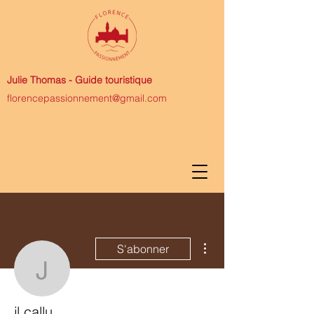
Julie Thomas -
Guide touristique
florencepassionnement@gmail.com
Plus d'actions
S'abonner
jl.callu
jl.callu