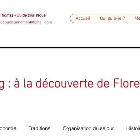
 Thomas -
Guide touristique
Accueil
Qui suis-je ?
Me
encepassionnement@gmail.com
g : à la découverte de Flor
ronomie
Traditions
Organisation du séjour
Histoi