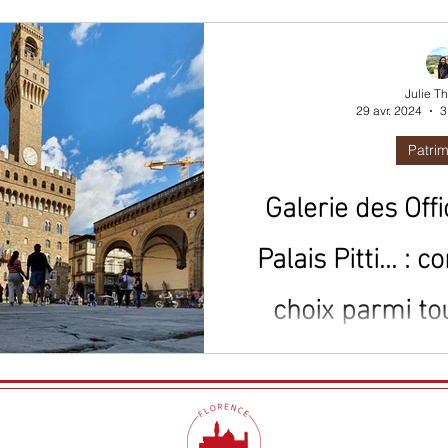
 battus
Toscane
Julie T
29 avr. 2024
3
Patri
Galerie des Off
Palais Pitti... :
choix parmi to
incontournables
Comment bien choisir vos vis
? Je vous aide à y voir pl
incontou