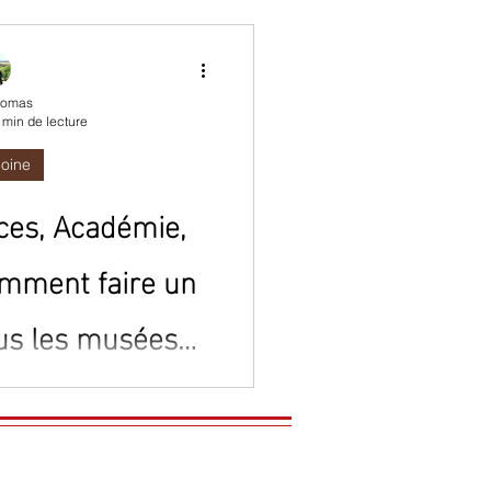
homas
 min de lecture
moine
ices, Académie,
 comment faire un
us les musées
 de Florence ?
ites culturelles à Florence
us clair parmi les musées
rnables